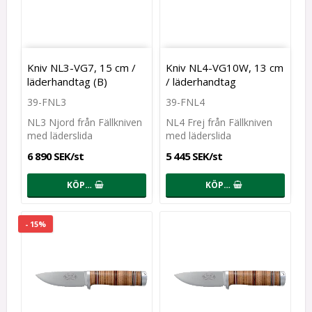
Kniv NL3-VG7, 15 cm /
Kniv NL4-VG10W, 13 cm
läderhandtag (B)
/ läderhandtag
39-FNL3
39-FNL4
NL3 Njord från Fällkniven
NL4 Frej från Fällkniven
med läderslida
med läderslida
6 890 SEK/st
5 445 SEK/st
KÖP…
KÖP…
- 15%