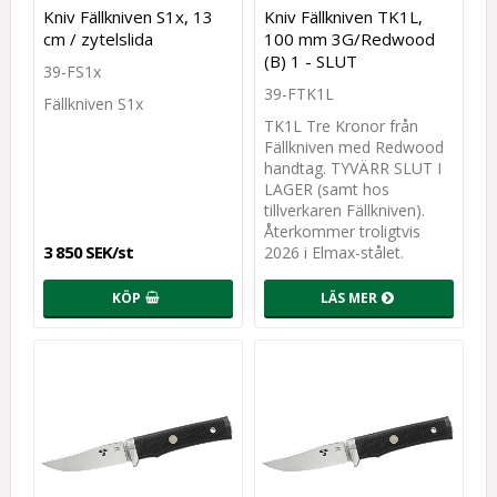
Kniv Fällkniven S1x, 13
Kniv Fällkniven TK1L,
cm / zytelslida
100 mm 3G/Redwood
(B) 1 - SLUT
39-FS1x
39-FTK1L
Fällkniven S1x
TK1L Tre Kronor från
Fällkniven med Redwood
handtag. TYVÄRR SLUT I
LAGER (samt hos
tillverkaren Fällkniven).
Återkommer troligtvis
3 850 SEK/st
2026 i Elmax-stålet.
KÖP
LÄS MER