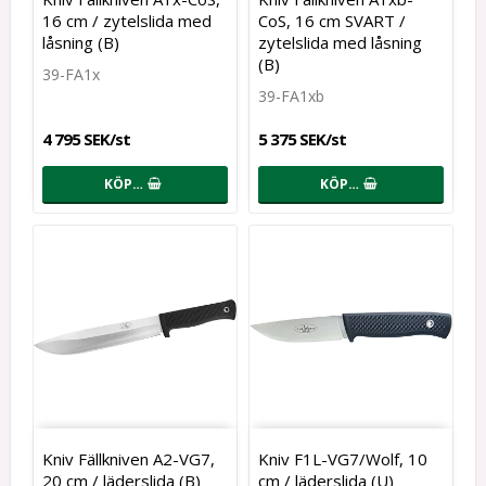
16 cm / zytelslida med
CoS, 16 cm SVART /
låsning (B)
zytelslida med låsning
(B)
39-FA1x
39-FA1xb
4 795 SEK/st
5 375 SEK/st
KÖP…
KÖP…
Kniv Fällkniven A2-VG7,
Kniv F1L-VG7/Wolf, 10
20 cm / läderslida (B)
cm / läderslida (U)