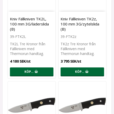
Kniv Fällkniven TK2L,
Kniv Fällkniven TK2z,
100 mm 3G/läderslida
100 mm 3G/zytelslida
(B)
(B)
39-FTK2L
39-FTK2z
TK2L Tre Kronor från
TK2z Tre Kronor från
Fällkniven med
Fällkniven med
Thermorun handtag.
Thermorun handtag.
4 180 SEK/st
3 795 SEK/st
KÖP…
KÖP…