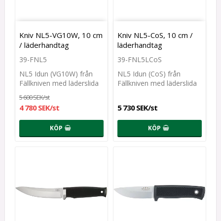
Kniv NL5-VG10W, 10 cm
Kniv NL5-CoS, 10 cm /
/ läderhandtag
läderhandtag
39-FNL5
39-FNL5LCoS
NL5 Idun (VG10W) från
NL5 Idun (CoS) från
Fällkniven med läderslida
Fällkniven med läderslida
5 600 SEK/st
4 780 SEK/st
5 730 SEK/st
KÖP
KÖP