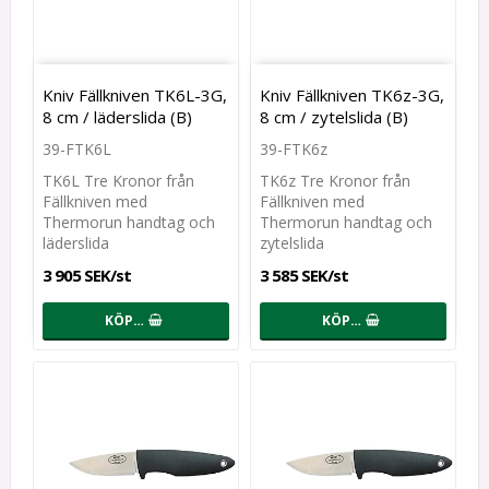
Kniv Fällkniven TK6L-3G,
Kniv Fällkniven TK6z-3G,
8 cm / läderslida (B)
8 cm / zytelslida (B)
39-FTK6L
39-FTK6z
TK6L Tre Kronor från
TK6z Tre Kronor från
Fällkniven med
Fällkniven med
Thermorun handtag och
Thermorun handtag och
läderslida
zytelslida
3 905 SEK/st
3 585 SEK/st
KÖP…
KÖP…