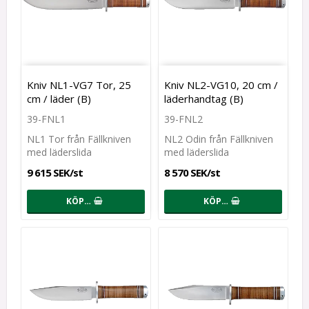
Kniv NL1-VG7 Tor, 25
Kniv NL2-VG10, 20 cm /
cm / läder (B)
läderhandtag (B)
39-FNL1
39-FNL2
NL1 Tor från Fällkniven
NL2 Odin från Fällkniven
med läderslida
med läderslida
9 615 SEK/st
8 570 SEK/st
KÖP…
KÖP…