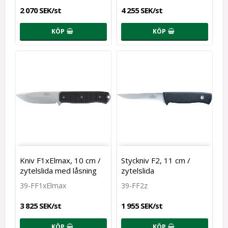
2 070 SEK/st
4 255 SEK/st
KÖP
KÖP
Kniv F1xElmax, 10 cm /
Styckniv F2, 11 cm /
zytelslida med låsning
zytelslida
39-FF1xElmax
39-FF2z
3 825 SEK/st
1 955 SEK/st
KÖP
KÖP