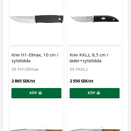
Kniv H1-Elmax, 10 cm /
Kniv KKLz, 8,5 cm /
zytelslida
läder+zytelslida
39-FH1zElmax
39-FKKLz
2 865 SEK/st
2 550 SEK/st
KÖP
KÖP