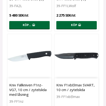
39-FA2L
39-FF1LWolf
5 480 SEK/st
2 275 SEK/st
KÖP…
KÖP
Kniv Fällkniven F1nz-
Kniv F1xbElmax SVART,
VG7, 10 cm / zytelslida
10 cm / zytelslida
med låsning
39-FF1xbElmax
39-FF1nz