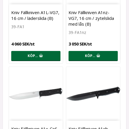
Kniv Fällkniven A1L-VG7,
Kniv Fällkniven A1nz-
16 cm / läderslida (B)
VG7, 16 cm / zytelslida
med lås (B)
39-FA1
39-FA1nz
4 060 SEK/st
3 050 SEK/st
KÖP…
KÖP…
Kniv Fällkniven A1x-CoS,
Kniv Fällkniven A1xb-