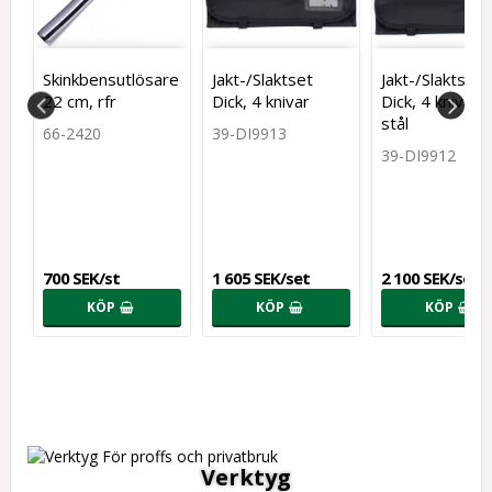
Skinkbensutlösare
Jakt-/Slaktset
Jakt-/Slaktset
 /
22 cm, rfr
Dick, 4 knivar
Dick, 4 knivar 
stål
66-2420
39-DI9913
39-DI9912
700 SEK/st
1 605 SEK/set
2 100 SEK/set
KÖP
KÖP
KÖP
Verktyg