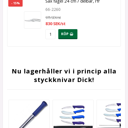
Sax fågel 24 cm / delbar, rfr
- 15%
66-2260
975 SEK/st
830 SEK/st
KÖP
Nu lagerhåller vi i princip alla
styckknivar Dick!