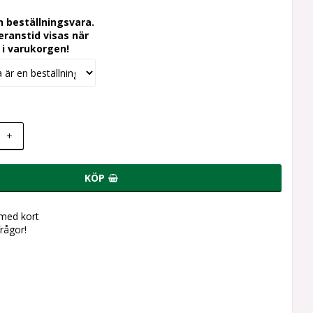
n beställningsvara.
ranstid visas när
 i varukorgen!
+
KÖP
 med kort
frågor!