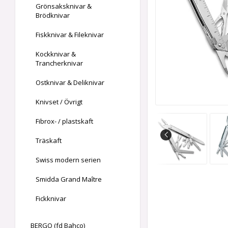
Grönsaksknivar &
Brödknivar
Fiskknivar & Fileknivar
Kockknivar &
Trancherknivar
Ostknivar & Deliknivar
Knivset / Övrigt
Fibrox- / plastskaft
Träskaft
Swiss modern serien
Smidda Grand Maître
Fickknivar
BERGO (fd Bahco)