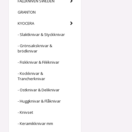
FÄLLKNIVEN SWEDEN
GRANTON
KYOCERA
- Slaktknivar & Styckknivar
- Grönsaksknivar &
brödknivar
- Fiskknivar & Filéknivar
- Kockknivar &
Trancherknivar
- Ostknivar & Deliknivar
- Huggknivar & Flåknivar
- Knivset
- Keramikknivar mm