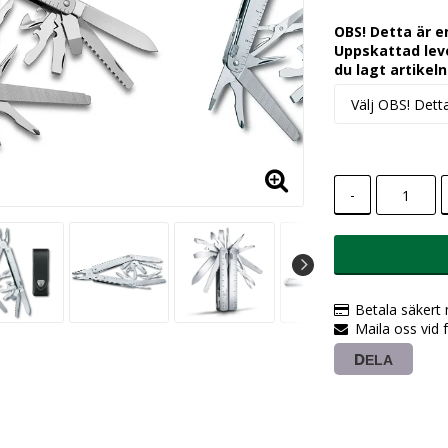
OBS! Detta är e
Uppskattad leve
du lagt artikeln
-
Betala säkert
Maila oss vid 
DELA