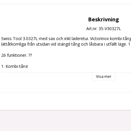
Beskrivning
Art.nr: 35-V30327L
Swiss Tool 3.0327L med sax och inkl läderetui. Victorinox kombi-tång s
lättåtkomliga från utsidan vid stängd tång och låsbara i utfällt läge.
26 funktioner. ??
1. Kombi-tång
2. Avbitare (tjockare trådar)
Visa mer
3. Knivblad stort
4. Sax
5. Träsåg
6. Metallfil
7. Metallsåg
8. Stämjärn
9. Skruvmejsel 2 mm
10. Skruvmejsel 3 mm
11. Skruvmejsel Philips 1/2
12. Linjal <23 cm