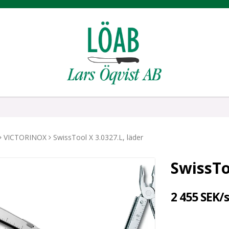
VICTORINOX
SwissTool X 3.0327.L, läder
SwissTo
2 455 SEK/s