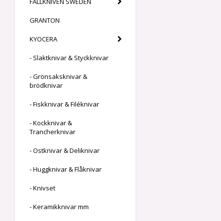
FÄLLKNIVEN SWEDEN
GRANTON
KYOCERA
- Slaktknivar & Styckknivar
- Grönsaksknivar &
brödknivar
- Fiskknivar & Filéknivar
- Kockknivar &
Trancherknivar
- Ostknivar & Deliknivar
- Huggknivar & Flåknivar
- Knivset
- Keramikknivar mm