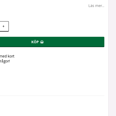
Läs mer...
+
KÖP
 med kort
frågor!