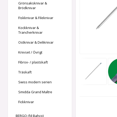
Grönsaksknivar &
Brödknivar
Fiskknivar & Fileknivar
Kockknivar &
Trancherknivar
Ostknivar & Deliknivar
Knivset / Övrigt
Fibrox- / plastskaft
Träskaft
Swiss modern serien
Smidda Grand Maître
Fickknivar
BERGO (fd Bahco)