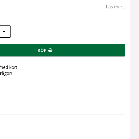
Läs mer...
+
KÖP
 med kort
frågor!