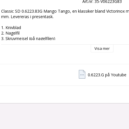
Art.nr: 35-V06223G83
Classic SD 0.6223.83G Mango Tango, en klassiker bland Victorinox mins
mm. Levereras i presentask.
1. Knivblad
2. Nagelfil
3. Skruvmejsel (på nagelfilen)
4. Sax
Visa mer
5. Nyckelring
6. Pincett
7. Tandpetare
0.6223.G på Youtube