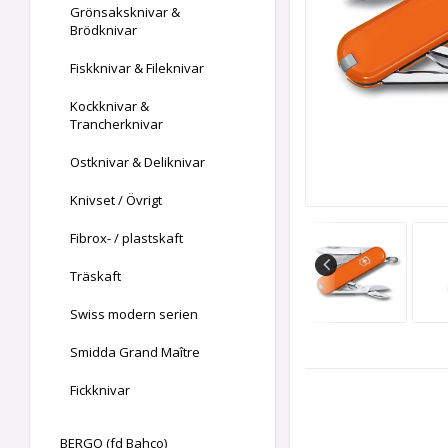
Grönsaksknivar &
Brödknivar
Fiskknivar & Fileknivar
Kockknivar &
Trancherknivar
Ostknivar & Deliknivar
Knivset / Övrigt
Fibrox- / plastskaft
Träskaft
Swiss modern serien
Smidda Grand Maître
Fickknivar
BERGO (fd Bahco)