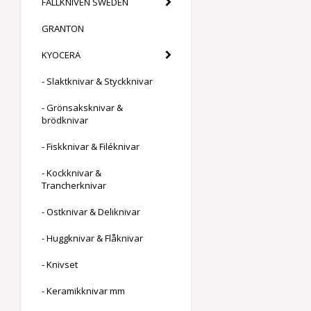
FÄLLKNIVEN SWEDEN
GRANTON
KYOCERA
- Slaktknivar & Styckknivar
- Grönsaksknivar &
brödknivar
- Fiskknivar & Filéknivar
- Kockknivar &
Trancherknivar
- Ostknivar & Deliknivar
- Huggknivar & Flåknivar
- Knivset
- Keramikknivar mm