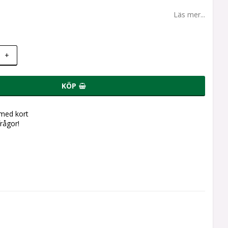
Läs mer...
+
KÖP
 med kort
frågor!