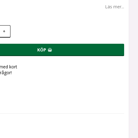
Läs mer...
+
KÖP
 med kort
frågor!