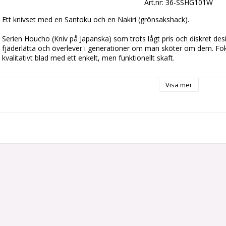
Art.nr: 36-SSHG101W
Ett knivset med en Santoku och en Nakiri (grönsakshack).
Serien Houcho (Kniv på Japanska) som trots lågt pris och diskret des
fjäderlätta och överlever i generationer om man sköter om dem. Fokus 
kvalitativt blad med ett enkelt, men funktionellt skaft.
Hi Carbon steel
Bladlängd: 17 cm (båda)
Visa mer
Handtag i magnoliaträ