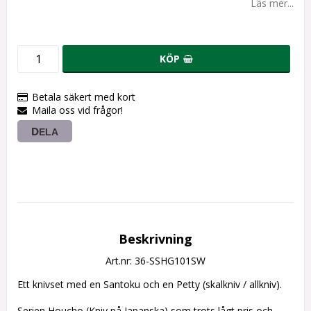
Läs mer...
KÖP
Betala säkert med kort
Maila oss vid frågor!
DELA
Beskrivning
Art.nr: 36-SSHG101SW
Ett knivset med en Santoku och en Petty (skalkniv / allkniv).
Serien Houcho (Kniv på Japanska) som trots lågt pris och 