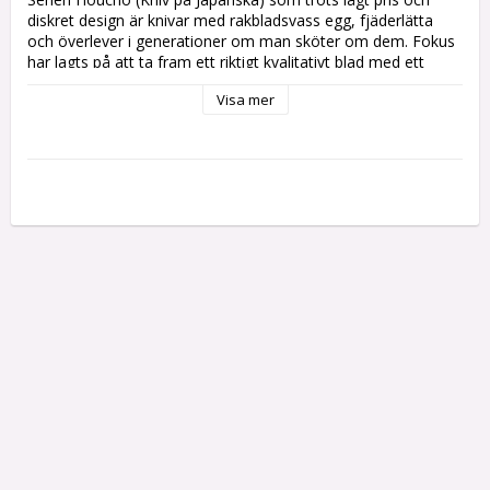
diskret design är knivar med rakbladsvass egg, fjäderlätta 
och överlever i generationer om man sköter om dem. Fokus 
har lagts på att ta fram ett riktigt kvalitativt blad med ett 
enkelt, men funktionellt skaft.
Visa mer
Hi Carbon steel
Bladlängd: 17 och 12 cm
Handtag i magnoliaträ