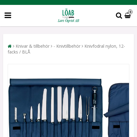
0
Knivar & tillbehör
- Knivtillbehör
Knivfodral nylon, 12-
facks / BLÅ