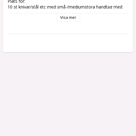
Plats för:
10 st knivar/stål etc med små-/mediumstora handtag med 
max ca 30 cm knivblad. (Max totallängd på knivarna får vara 
Visa mer
ca 49 cm.)
2 st knivar/stål etc med stora handtag med max ca 30 cm 
knivblad. (Max totallängd på knivarna får vara ca 46-48 cm.)
(OBS! Knivarna på bilden ingår ej.)