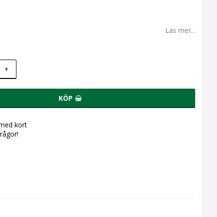
Läs mer...
+
KÖP
 med kort
frågor!