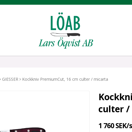
GIESSER
Kockkniv PremiumCut, 16 cm culter / micarta
Kockkn
culter 
1 760 SEK/s