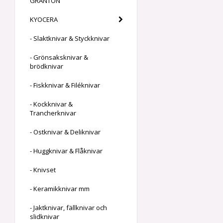
GRANTON
KYOCERA
- Slaktknivar & Styckknivar
- Grönsaksknivar &
brödknivar
- Fiskknivar & Filéknivar
- Kockknivar &
Trancherknivar
- Ostknivar & Deliknivar
- Huggknivar & Flåknivar
- Knivset
- Keramikknivar mm
- Jaktknivar, fällknivar och
slidknivar