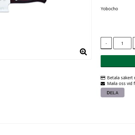
Yobocho
-
Betala säkert
Maila oss vid 
DELA