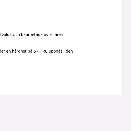
utvalda och bearbetade av erfaren 
) där en hårdhet på 57 HRC uppnås i den 
igen slipade av en professionell 
kärpevaraktighet. 
 extra säkerhet. PremiumCut är således 