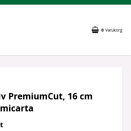
0
Varukorg
iv PremiumCut, 16 cm
/ micarta
t