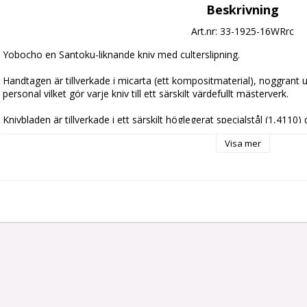
Beskrivning
Art.nr: 33-1925-16WRrc
Yobocho en Santoku-liknande kniv med culterslipning.
Handtagen är tillverkade i micarta (ett kompositmaterial), noggrant 
personal vilket gör varje kniv till ett särskilt värdefullt mästerverk.
Knivbladen är tillverkade i ett särskilt höglegerat specialstål (1,4110
moderna vakuumhärdningsprocessen. Bladen är fint polerade och slutl
Visa mer
slipare för att säkerställa utmärkta skäregenskaper och överlägsen s
Alla knivar levereras i en exklusiv trälåda med särskilt bladskydd för
en perfekt gåva där unik design möter genomgående kvalité.