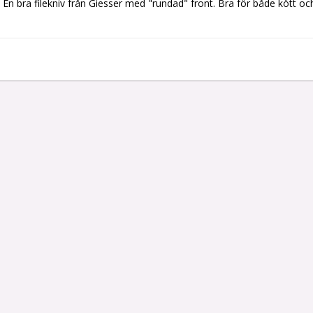
En bra filekniv från Giesser med "rundad" front. Bra för både kött och