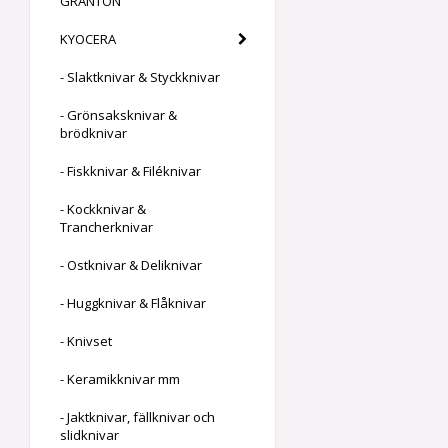
GRANTON
KYOCERA
- Slaktknivar & Styckknivar
- Grönsaksknivar &
brödknivar
- Fiskknivar & Filéknivar
- Kockknivar &
Trancherknivar
- Ostknivar & Deliknivar
- Huggknivar & Flåknivar
- Knivset
- Keramikknivar mm
- Jaktknivar, fällknivar och
slidknivar