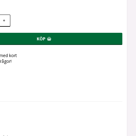
+
KÖP
 med kort
frågor!