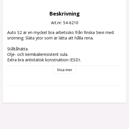
Beskrivning
Art.nr: 54-6210
Auto S2 är en mycket bra arbetssko från finska Sievi med 
snörning. Släta ytor som är lätta att hålla rena.
Ståltåhätta.
Olje- och kemikalieresistent sula.
Extra bra antistatisk konstruktion (ESD).
Vattenavstötande läder.
Visa mer
FlexStepsula ger stötdämpning - bra för fötter och rygg.
Utgående artikel - vänligen kontrollera aktuellt 
lagersaldo innan ev kortköp!