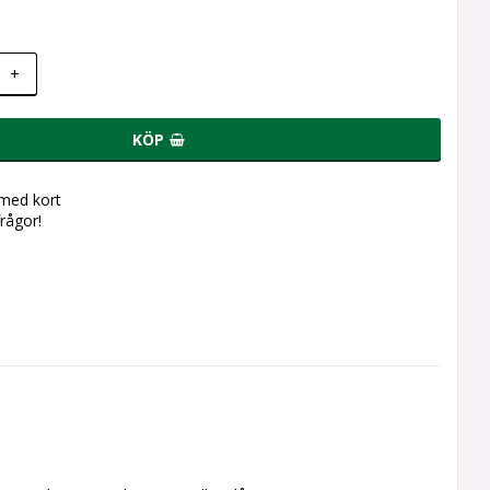
+
KÖP
 med kort
frågor!