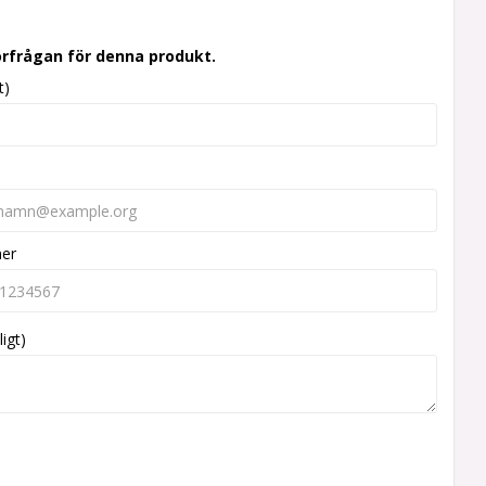
örfrågan för denna produkt.
t)
mer
ligt)