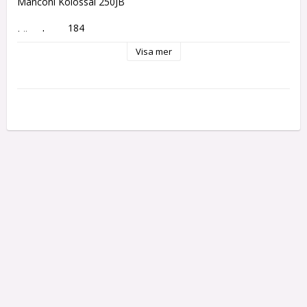
Manconi Kolossal 250JB
184 
Längd:
mm
Visa mer
Tjocklek: 
7 mm
Gänga:
M6
Längd 
14 
gänga: 
mm