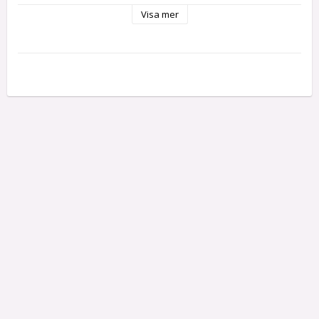
Längd pinne exkl 
163 mm
Visa mer
knopp:
Tjocklek pinne: 
7 mm
Gänga:
M5
Längd gänga:
12 mm