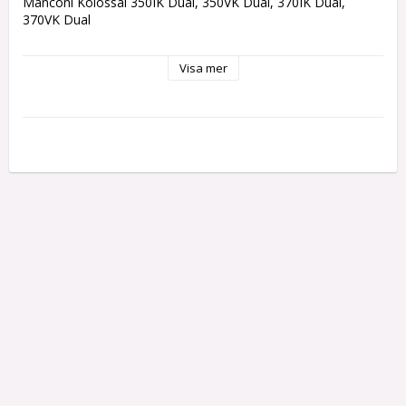
Manconi Kolossal 350IK Dual, 350VK Dual, 370IK Dual, 
370VK Dual
Visa mer
Längd:
mm
Tjocklek: 
mm