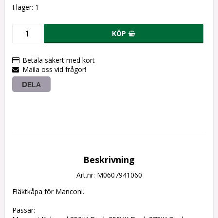
I lager: 1
KÖP
Betala säkert med kort
Maila oss vid frågor!
DELA
Beskrivning
Art.nr: M0607941060
Fläktkåpa för Manconi.
Passar: