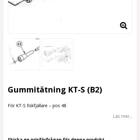
Gummitätning KT-S (B2)
För KT-S fiskfjällare – pos 48
Läs mer...
Skicka en prisförfrågan för denna produkt.