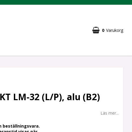
0
Varukorg
KT LM-32 (L/P), alu (B2)
Läs mer...
n beställningsvara.
ranstid visas när