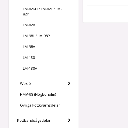
LM-82KU / LM-82L / LM-
82P
LM-82A
LM-98L / LM-98P
LM-98A
LM-130
LM-130A
Wexiö
HMV-98 (Högboholm)
Övriga köttkvarnsdelar
Köttbandsågsdelar