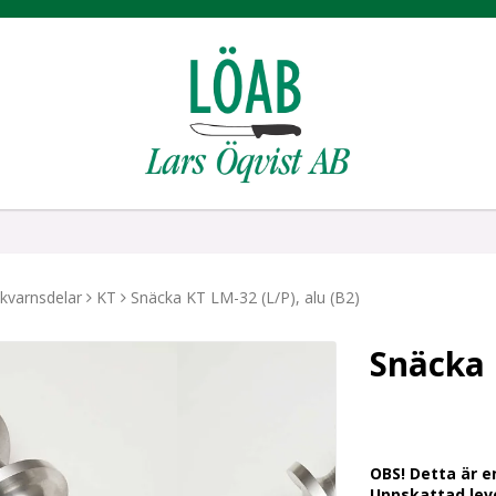
kvarnsdelar
KT
Snäcka KT LM-32 (L/P), alu (B2)
Snäcka 
OBS! Detta är e
Uppskattad leve