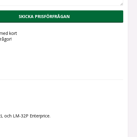
SKICKA PRISFÖRFRÅGAN
 med kort
frågor!
2L och LM-32P Enterprice.