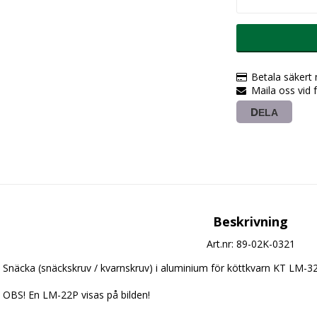
Betala säkert
Maila oss vid 
DELA
Beskrivning
Art.nr: 89-02K-0321
Snäcka (snäckskruv / kvarnskruv) i aluminium för köttkvarn KT LM-3
OBS! En LM-22P visas på bilden!