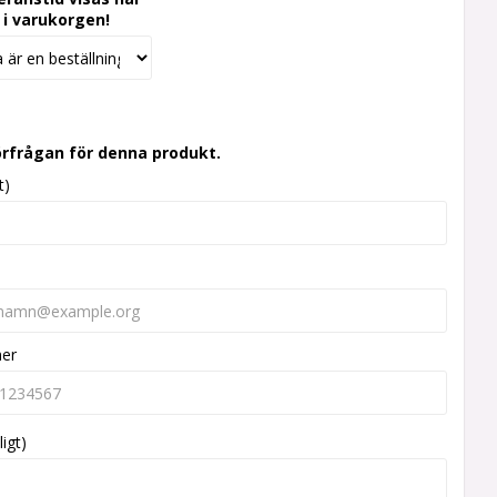
 i varukorgen!
örfrågan för denna produkt.
t)
mer
ligt)