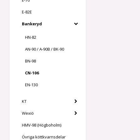
E-70
E-82E
Bankeryd
HN-82
AN-90 / A-90B / BK-90
BN-98
CN-106
EN-130
KT
Wexiö
HMV-98 (Högboholm)
Övriga köttkvarnsdelar