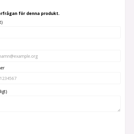
örfrågan för denna produkt.
t)
mer
ligt)