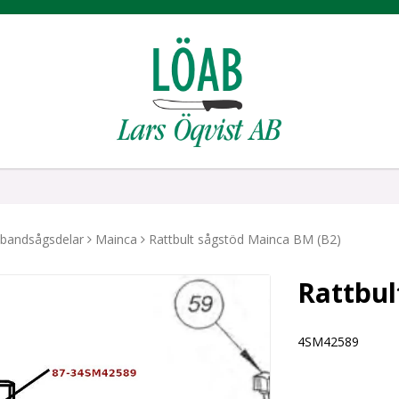
tbandsågsdelar
Mainca
Rattbult sågstöd Mainca BM (B2)
Rattbul
4SM42589