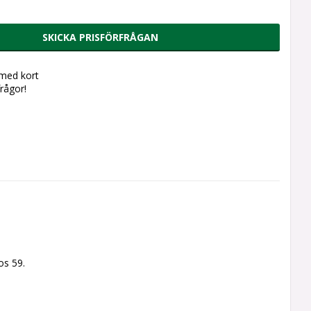
SKICKA PRISFÖRFRÅGAN
 med kort
frågor!
os 59.