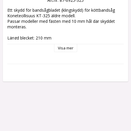
Art.nr: 87-6925-325
Ett skydd för bandsågbladet (klingskydd) för köttbandsåg 
Koneteollisuus KT-325 äldre modell.
Passar modeller med fästen med 10 mm hål där skyddet 
monteras.
Längd blecket: 210 mm
Bredd blecket: 19 x 12 mm
Visa mer
Totallängd: 230 mm
Fäste: Ø 10 mm