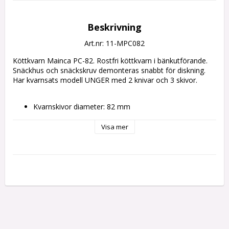
Beskrivning
Art.nr: 11-MPC082
Köttkvarn Mainca PC-82. Rostfri köttkvarn i bänkutförande.
Snäckhus och snäckskruv demonteras snabbt för diskning.
Har kvarnsats modell UNGER med 2 knivar och 3 skivor.
Kvarnskivor diameter: 82 mm
Kapacitet: ca 350 kg/tim.
Trågstorlek: 350 x 500 mm
Visa mer
Basmått (bänkyta): 310 x 414 mm
Motor: 1,5 hp/ 1,1 kW
Anslutning: 3-fas, 400 V, 50 Hz
Vikt: 34 kg.