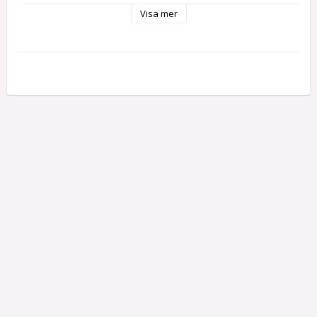
bilden)
Visa mer
Beställningsvara - vänligen kontrollera ev 
lagersaldo/leveranstid innan t ex kortköp!