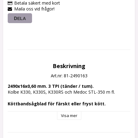
Betala säkert med kort
Maila oss vid frågor!
DELA
Beskrivning
Art.nr: 81-2490163
2490x16x0,60 mm. 3 TPI (tänder / tum).
Kolbe K330, K330S, K330RS och Medoc STL-350 m fl.
Köttbandsågblad för färskt eller fryst kött.
Visa mer